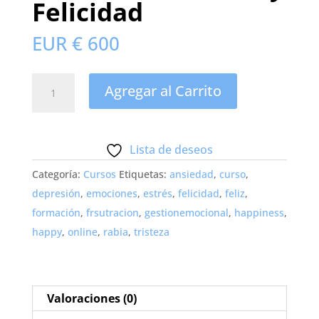
Felicidad
EUR €
600
Gestión
Agregar al Carrito
Emocional
y
Felicidad
Lista de deseos
cantidad
Categoría:
Cursos
Etiquetas:
ansiedad
,
curso
,
depresión
,
emociones
,
estrés
,
felicidad
,
feliz
,
formación
,
frsutracion
,
gestionemocional
,
happiness
,
happy
,
online
,
rabia
,
tristeza
Valoraciones (0)