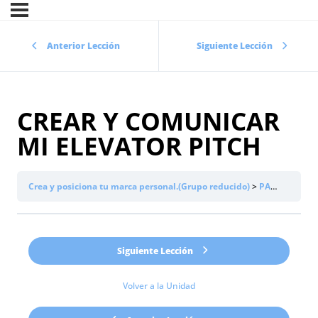
Anterior Lección
Siguiente Lección
CREAR Y COMUNICAR
MI ELEVATOR PITCH
Crea y posiciona tu marca personal.(Grupo reducido)
PARTE 3:
CR
Siguiente Lección
Volver a la Unidad