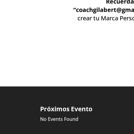
Recuerda
“coachgilabert@gma
crear tu Marca Pers
Próximos Evento
No Events Found