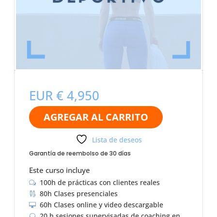
Versión ONLINE
EUR €
4,950
AGREGAR AL CARRITO
Lista de deseos
Garantía de reembolso de 30 días
Este curso incluye
100h de prácticas con clientes reales
w
80h Clases presenciales

60h Clases online y video descargable

20 h sesiones supervisadas de coaching en
