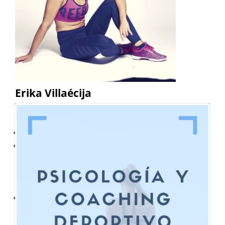
Erika Villaécija
Directora de BeValue Sports y del Programa de Psicología
y Coaching deportivo.
Apasionada por el deporte y la psicología
Nadadora de élite. Ha participado en 4 Juegos Olímpicos,
ha ganado medalla de Oro en el Mundial de Psicina Corta
de 2010 en los 800 m libres y dos oros en el Europeo de
2004 (800 m libres y relevo 4×200 m libre).
Licenciada en Psicología con experiencia en psicología
deportiva y en recursos humanos.